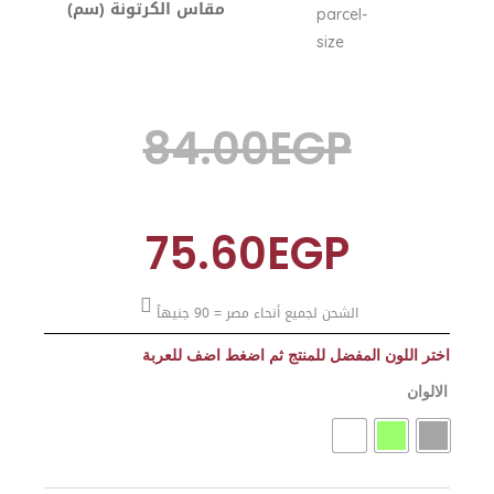
مقاس الكرتونة (سم)
Original
Current
84.00
EGP
price
price
75.60
EGP
الشحن لجميع أنحاء مصر = 90 جنيهاً
was:
is:
اختر اللون المفضل للمنتج ثم اضغط اضف للعربة
درج
الالوان
ثلاجة
84.00EGP.
75.60EGP.
وسط
quantity