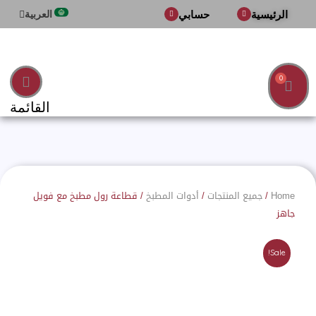
لرئيسية
حسابي
العربية
English
Ca
القائمة
Ho
/
جميع المنتجات
/
أدوات المطبخ
/ قطاعة رول مطبخ مع فويل
ز
Sale