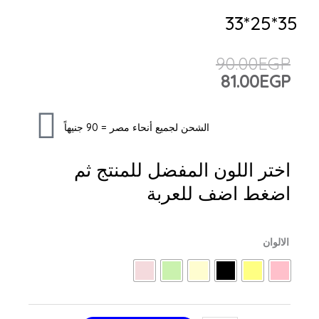
35*
Origina
Curren
90.00
EG
pric
pric
81.00
EG
was
is
90.00EGP
81.00EGP
الشحن لجميع أنحاء مصر = 90 جنيهاً
ختر اللون المفضل للمنتج ثم
ضغط اضف للعربة
قطاعة
لالوان
رول
مطبخ
مع
فويل