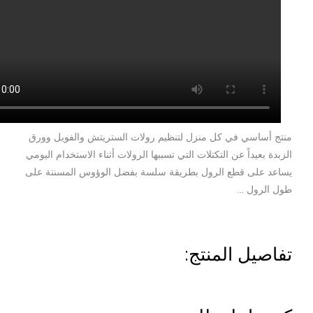
ج أساسي في كل منزل لتنظيم رولات الستريتش والفويل وورق
بدة بعيداً عن التكتلات التي تسببها الرولات أثناء الاستخدام اليومي
عد على قطع الرول بطريقة سلسة بفضل الوؤوس المسننة على
 الرول …
اصيل المنتج: