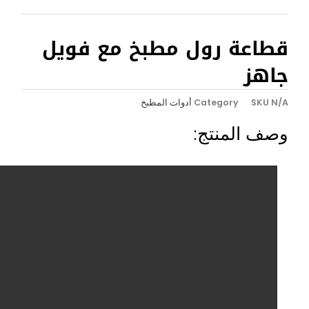
طاعة رول مطبخ مع فويل
اهز
N
SKU
Category
أدوات المطبخ
ف المنتج: